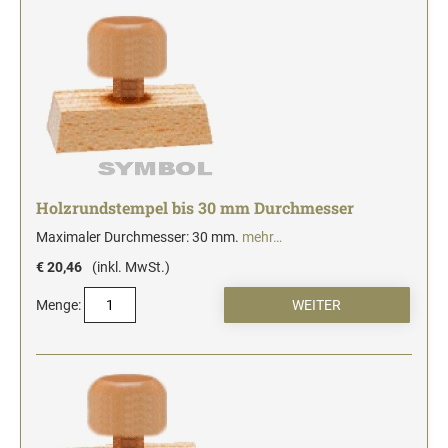
Stempelfarben und Stempelträger
Einfärbig
DO-IT-YOURSELF STEMPEL
Einfarbig
Holzrundstempel bis 30 mm Durchmesser
Maximaler Durchmesser: 30 mm.
mehr…
€ 20,46
(inkl. MwSt.)
Menge: