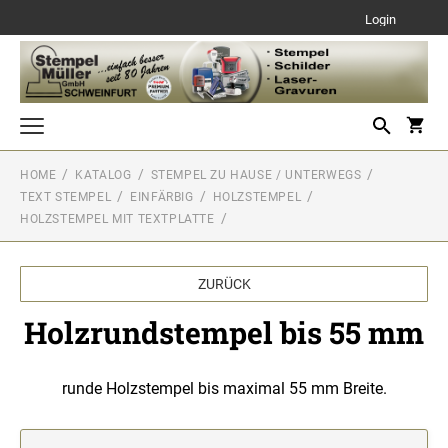
Login
HOME
KATALOG
STEMPEL ZU HAUSE / UNTERWEGS
Stempel für das Büro
TEXT STEMPEL
EINFÄRBIG
HOLZSTEMPEL
TEXT STEMPEL
HOLZSTEMPEL MIT TEXTPLATTE
Stempel zu Hause / Unterwegs
Einfärbig
TEXT STEMPEL
Zubehör
Einfärbig
ZURÜCK
DATUM STEMPEL
ZUBEHÖR FÜR TYPOMATIC
Einfärbig
Holzrundstempel bis 55 mm
DATUMSSTEMPEL
ERSATZKISSEN (TRODAT)
Einfärbig
NUMMERIERUNGSSTEMPEL
Ersatzkissen für Stempel zu Hause / Unterwegs
runde Holzstempel bis maximal 55 mm Breite.
Einfärbig
NUMMERIERUNGSSTEMPEL
Ersatzkissen für Stempel für das Büro
Einfärbig
Stempelkissen
DO-IT-YOURSELF STEMPEL