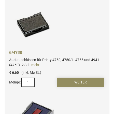
Stempelfarben und Stempelträger
Einfärbig
DO-IT-YOURSELF STEMPEL
Einfarbig
6/4750
Austauschkissen für Printy 4750, 4750/L, 4755 und 4941
(4760). 2 Stk.
mehr…
€ 6,60
(inkl. MwSt.)
Menge: