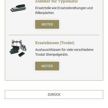
Zubehör für Typomatic
Stempelfarben und Stempelträger
Einfärbig
Ersatzteile wie Ersatzeinreihungen und
DO-IT-YOURSELF STEMPEL
Rillenplatten.
Einfarbig
WEITER
Ersatzkissen (Trodat)
Austauschkissen für viele verschiedene
Trodat Stempelgeräte.
WEITER
ZURÜCK