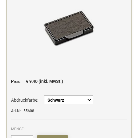
Stempelfarben und Stempelträger
Einfärbig
DO-IT-YOURSELF STEMPEL
Einfarbig
€ 9,40 (inkl. MwSt.)
Preis:
Abdruckfarbe:
Art.Nr.: 55608
MENGE: