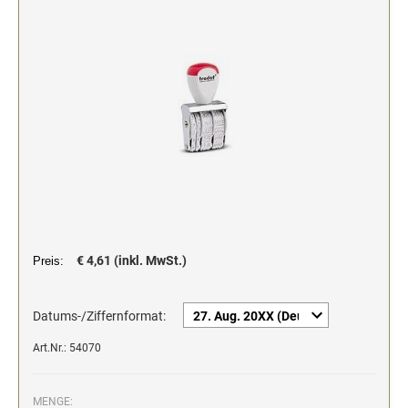
Stempelfarben und Stempelträger
Einfärbig
DO-IT-YOURSELF STEMPEL
Einfarbig
€ 4,61 (inkl. MwSt.)
Preis:
Datums-/Ziffernformat:
Art.Nr.: 54070
MENGE: