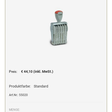
Stempelfarben und Stempelträger
Einfärbig
DO-IT-YOURSELF STEMPEL
Einfarbig
€ 44,10 (inkl. MwSt.)
Preis:
Produktfarbe:
Standard
Art.Nr.: 55020
MENGE: