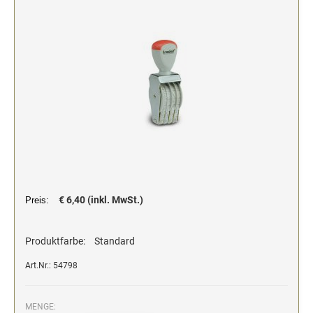
Stempelfarben und Stempelträger
Einfärbig
DO-IT-YOURSELF STEMPEL
Einfarbig
€ 6,40 (inkl. MwSt.)
Preis:
Produktfarbe:
Standard
Art.Nr.: 54798
MENGE: