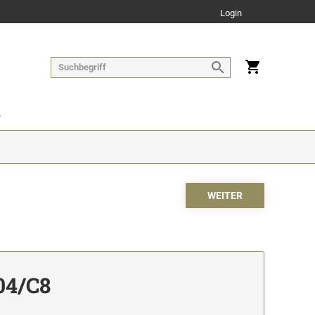
Login
04/C8