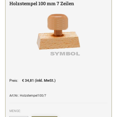
Holzstempel 100 mm 7 Zeilen
Stempelfarben und Stempelträger
Einfärbig
DO-IT-YOURSELF STEMPEL
Einfarbig
€ 34,81 (inkl. MwSt.)
Preis:
Art.Nr.: Holzstempel100/7
MENGE: