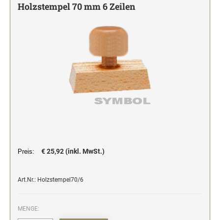
Holzstempel 70 mm 6 Zeilen
Stempelfarben und Stempelträger
Einfärbig
DO-IT-YOURSELF STEMPEL
Einfarbig
€ 25,92 (inkl. MwSt.)
Preis:
Art.Nr.: Holzstempel70/6
MENGE: