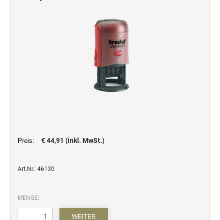
Stempelfarben und Stempelträger
Einfärbig
DO-IT-YOURSELF STEMPEL
Einfarbig
€ 44,91 (inkl. MwSt.)
Preis:
Art.Nr.: 46130
MENGE: