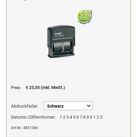
Stempelfarben und Stempelträger
Einfärbig
DO-IT-YOURSELF STEMPEL
Einfarbig
€ 25,50 (inkl. MwSt.)
Preis:
Abdruckfarbe:
Datums-/Ziffernformat:
1 2 3 4 5 6 7 8 9 0 1 2 3
Art.Nr.: 48313bk