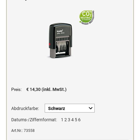
Stempelfarben und Stempelträger
Einfärbig
DO-IT-YOURSELF STEMPEL
Einfarbig
€ 14,30 (inkl. MwSt.)
Preis:
Abdruckfarbe:
Datums-/Ziffernformat:
1 2 3 4 5 6
Art.Nr.: 73558