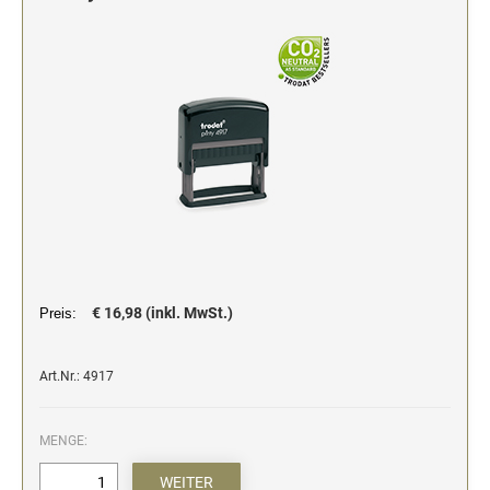
Stempelfarben und Stempelträger
Einfärbig
DO-IT-YOURSELF STEMPEL
Einfarbig
€ 16,98 (inkl. MwSt.)
Preis:
Art.Nr.: 4917
MENGE: