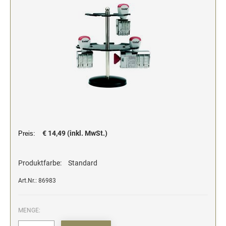
Stempelfarben und Stempelträger
Einfärbig
DO-IT-YOURSELF STEMPEL
Einfarbig
€ 14,49 (inkl. MwSt.)
Preis:
Produktfarbe:
Standard
Art.Nr.: 86983
MENGE: