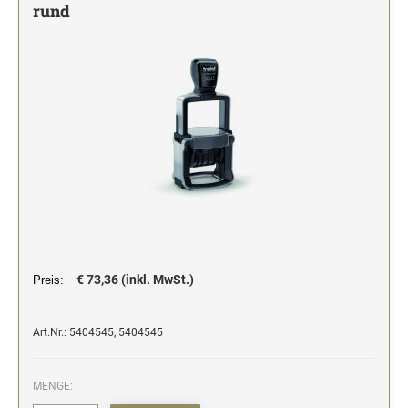
rund
Stempelfarben und Stempelträger
Einfärbig
DO-IT-YOURSELF STEMPEL
Einfarbig
€ 73,36 (inkl. MwSt.)
Preis:
Art.Nr.: 5404545, 5404545
MENGE: