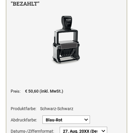
"BEZAHLT"
Stempelfarben und Stempelträger
Einfärbig
DO-IT-YOURSELF STEMPEL
Einfarbig
€ 50,60 (inkl. MwSt.)
Preis:
Produktfarbe:
Schwarz-Schwarz
Abdruckfarbe:
Datums-/Ziffernformat: